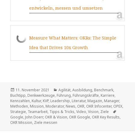
entwickeln, messen und umsetzen
Measure What Matters: OKRs: The Simple
Idea that Drives 10x Growth
Veröffentlicht
11. November 2021
Kategorien
Agilität
,
Ausbildung
,
Benchmark
,
Buchtipp
am
,
Denkwerkzeuge
,
Führung
,
Führungskräfte
,
Karriere
,
Kennzahlen
,
Kultur
,
KVP
,
Leadership
,
Literatur
,
Magazin
,
Manager
,
Methoden
,
Mission
,
Moderator
,
News
,
OKR
,
OKR Infocenter
,
OPEX
,
Strategie
,
Teamarbeit
,
Tipps & Tricks
,
Video
,
Vision
,
Ziele
Schlagwö
Google
,
John Doerr
,
OKR & Vision
,
OKR Google
,
OKR Key Results
,
OKR Mission
,
Ziele messen