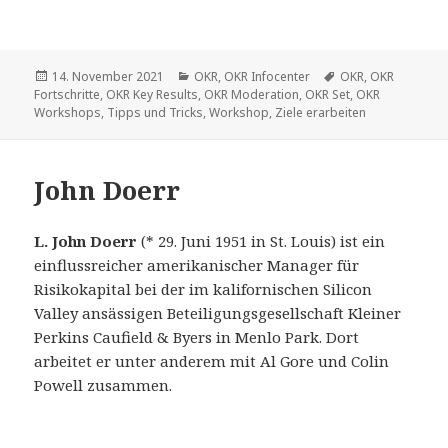
Veröffentlicht
14. November 2021
Kategorien
OKR
,
OKR Infocenter
Schlagwörter
OKR
,
OKR
Fortschritte
am
,
OKR Key Results
,
OKR Moderation
,
OKR Set
,
OKR
Workshops
,
Tipps und Tricks
,
Workshop
,
Ziele erarbeiten
John Doerr
L. John Doerr
(* 29. Juni 1951 in St. Louis) ist ein
einflussreicher amerikanischer Manager für
Risikokapital bei der im kalifornischen Silicon
Valley ansässigen Beteiligungsgesellschaft Kleiner
Perkins Caufield & Byers in Menlo Park. Dort
arbeitet er unter anderem mit Al Gore und Colin
Powell zusammen.