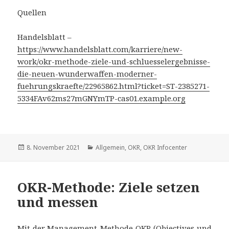
Quellen
Handelsblatt –
https://www.handelsblatt.com/karriere/new-
work/okr-methode-ziele-und-schluesselergebnisse-
die-neuen-wunderwaffen-moderner-
fuehrungskraefte/22965862.html?ticket=ST-2385271-
5334FAv62ms27mGNYmTP-cas01.example.org
Veröffentlicht
8. November 2021
Kategorien
Allgemein
,
OKR
,
OKR Infocenter
am
OKR-Methode: Ziele setzen
und messen
Mit der Management-Methode OKR (Objectives und