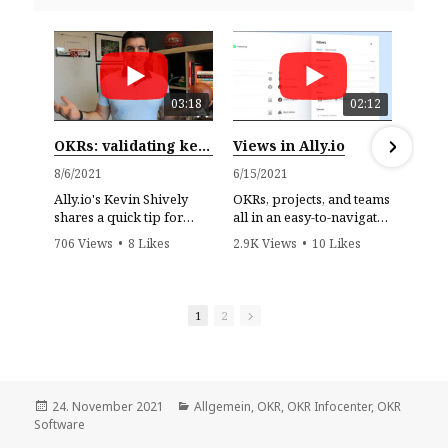
03:18
02:12
OKRs: validating key results with the "Necessary and Sufficient Test"
Views in Ally.io
8/6/2021
6/15/2021
4/
Ally.io's Kevin Shively
OKRs, projects, and teams
Jo
shares a quick tip for
all in an easy-to-navigate,
br
validating the OKRs
and flexible UI.
ha
706 Views
•
8 Likes
2.9K Views
•
10 Likes
1.
you're writing.
•
0 Comments
•
0 Comments
•
1
2
Veröffentlicht
24. November 2021
Kategorien
Allgemein
,
OKR
,
OKR Infocenter
,
OKR
Software
am