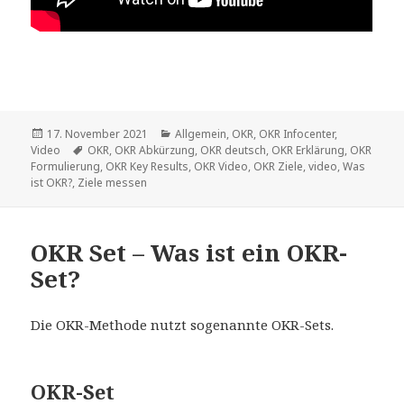
Veröffentlicht
17. November 2021
Kategorien
Allgemein
,
OKR
,
OKR Infocenter
,
Video
am
Schlagwörter
OKR
,
OKR Abkürzung
,
OKR deutsch
,
OKR Erklärung
,
OKR
Formulierung
,
OKR Key Results
,
OKR Video
,
OKR Ziele
,
video
,
Was
ist OKR?
,
Ziele messen
OKR Set – Was ist ein OKR-
Set?
Die OKR-Methode nutzt sogenannte OKR-Sets.
OKR-Set