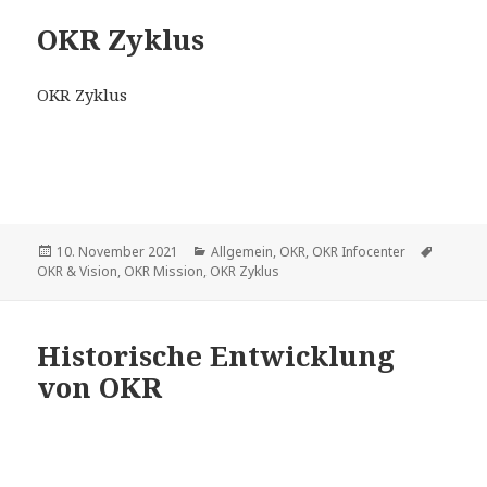
OKR Zyklus
OKR Zyklus
Veröffentlicht
10. November 2021
Kategorien
Allgemein
,
OKR
,
OKR Infocenter
Schlagw
OKR & Vision
am
,
OKR Mission
,
OKR Zyklus
Historische Entwicklung
von OKR