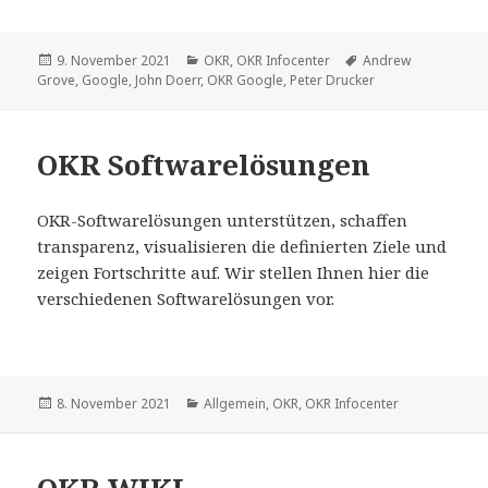
Veröffentlicht
9. November 2021
Kategorien
OKR
,
OKR Infocenter
Schlagwörter
Andrew
Grove
am
,
Google
,
John Doerr
,
OKR Google
,
Peter Drucker
OKR Softwarelösungen
OKR-Softwarelösungen unterstützen, schaffen
transparenz, visualisieren die definierten Ziele und
zeigen Fortschritte auf. Wir stellen Ihnen hier die
verschiedenen Softwarelösungen vor.
Veröffentlicht
8. November 2021
Kategorien
Allgemein
,
OKR
,
OKR Infocenter
am