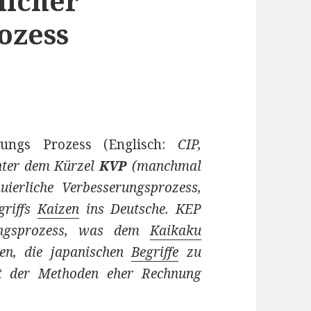
licher
ozess
rungs Prozess (Englisch:
CIP,
nter dem Kürzel
KVP
(manchmal
ierliche Verbesserungsprozess,
griffs
Kaizen
ins Deutsche. KEP
rungsprozess, was dem
Kaikaku
len, die japanischen
Begriffe
zu
ät der Methoden eher Rechnung