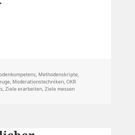
x
odenkompetenz
,
Methodenskripte
,
er
euge
,
Moderationstechniken
,
OKR
ks
,
Ziele erarbeiten
,
Ziele messen