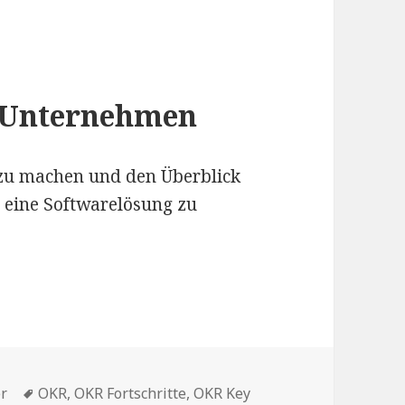
n Unternehmen
 zu machen und den Überblick
g eine Softwarelösung zu
er
Schlagwörter
OKR
,
OKR Fortschritte
,
OKR Key