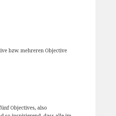
tive bzw. mehreren Objective
fünf Objectives, also
d so inspirierend, dass alle im