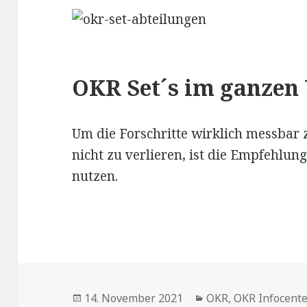
OKR Set´s im ganze
Um die Forschritte wirklich messbar
nicht zu verlieren, ist die Empfehlun
nutzen.
Veröffentlicht
14. November 2021
Kategorien
OKR
,
OKR Infocent