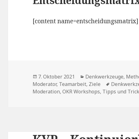
Entscheidungsmatri
[content name=entscheidungsmatrix]
Veröffentlicht
7. Oktober 2021
Kategorien
Denkwerkzeuge
,
Meth
Moderator
am
,
Teamarbeit
,
Ziele
Schlagwört
Denkwerkz
Moderation
,
OKR Workshops
,
Tipps und Tric